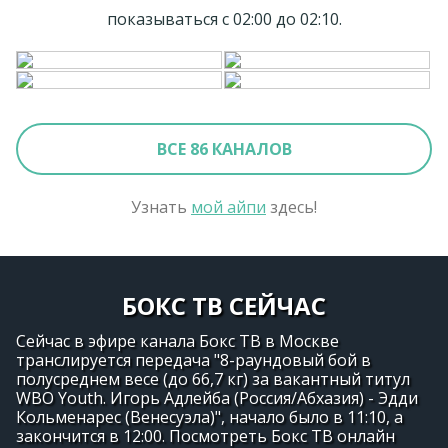
показываться с 02:00 до 02:10.
ВСЕ 86 КАНАЛОВ
Узнать
мой айпи
здесь!
БОКС ТВ СЕЙЧАС
Сейчас в эфире канала Бокс ТВ в Москве
транслируется передача "8-раундовый бой в
полусреднем весе (до 66,7 кг) за вакантный титул
WBO Youth. Игорь Адлейба (Россия/Абхазия) - Эдди
Кольменарес (Венесуэла)", начало было в 11:10, а
закончится в 12:00. Посмотреть Бокс ТВ онлайн