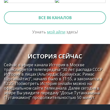
ВСЕ 86 КАНАЛОВ
Узнать
мой айпи
здесь!
ИСТОРИЯ СЕЙЧАС
Сейчас в эфире канала История в Москве
транслируется телепередача "30 лет распада СССР.
История в лицах (Альгирдас Бразаускас. Римас
Куртанайтис)", начало было в 11:55, а закончится в
12:25. Посмотреть История онлайн можно на
официальном сайте телеканала. Далее сегодня в
эфире Вы увидите передачу "Досье Тутанхамона
(Тутанхамон)" продолжительностью 50 минут.