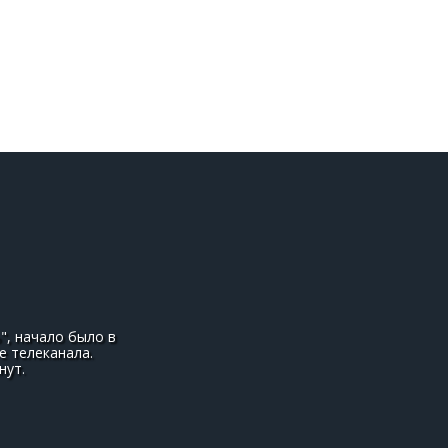
", начало было в
е телеканала.
нут.