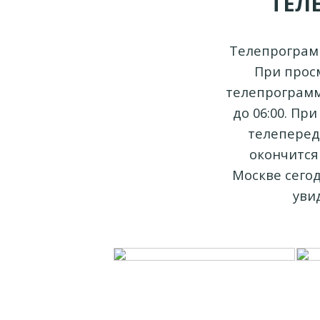
ТЕЛ
Телепрограмм
При прос
телепрограмму
до 06:00. Пр
телепереда
окончится
Москве сегод
уви