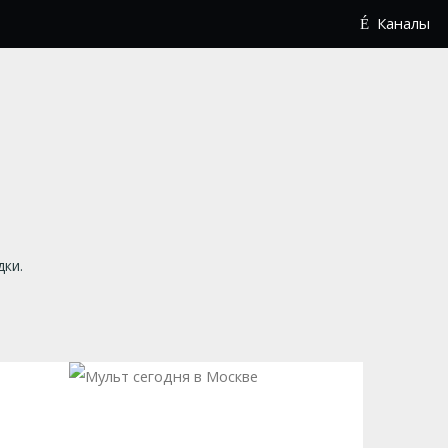
Каналы
дки.