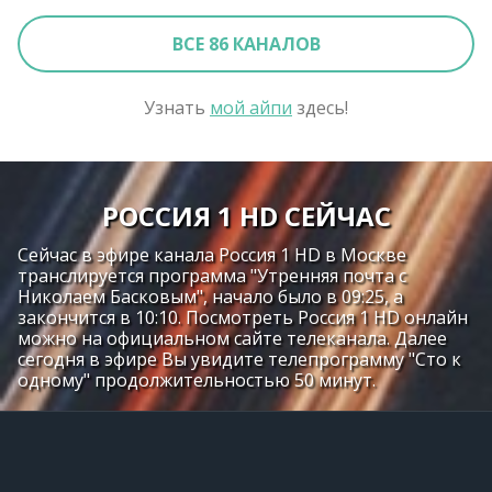
ВСЕ 86 КАНАЛОВ
Узнать
мой айпи
здесь!
РОССИЯ 1 HD СЕЙЧАС
Сейчас в эфире канала Россия 1 HD в Москве
транслируется программа "Утренняя почта с
Николаем Басковым", начало было в 09:25, а
закончится в 10:10. Посмотреть Россия 1 HD онлайн
можно на официальном сайте телеканала. Далее
сегодня в эфире Вы увидите телепрограмму "Сто к
одному" продолжительностью 50 минут.