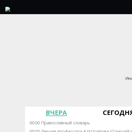
Инф
ВЧЕРА
СЕГОДН
00:00 Православный словарь
00:05 Лекция профессора А.И.Осипова (Одиссей