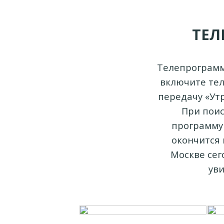
ТЕЛ
Телепрограмм
включите тел
передачу «Утр
При поис
программу 
окончится 
Москве сег
уви