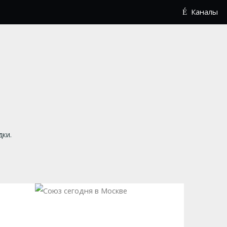
Каналы
дки.